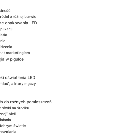
ędność
ródeł o różnej barwie
tać opakowania LED
likacji
iatła
nie
idzenia
jest marketingiem
gia w pigułce
pki oświetlenia LED
widać”, a który męczy
ło do różnych pomieszczeń
arówki na środku
ej” bieli
iałania
 dobrym świetle
zasypiania