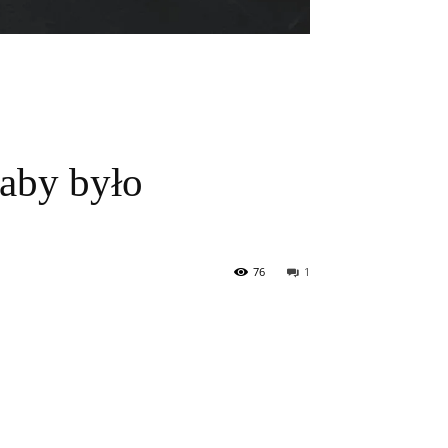
 aby było
76
1