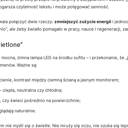
 pogarsza czytelność tekstu i może potęgować senność.
ala połączyć dwie rzeczy:
zmniejszyć zużycie energii
i jedno
anio”, ale żeby światło pomagało w pracy, nauce i regeneracji, z
ietlone”
mocna, zimna lampa LED na środku sufitu – i przekonanie, że „j
lumenów. Ważne są:
cienie, kontrast między ciemną ścianą a jasnym monitorem;
– ciepła, neutralna czy chłodna;
y, czy świeci pośrednio na powierzchnie;
lądają naturalnie.
rym
nie myśli się o świetle
. Nie mruży się oczu, nie szuka się le