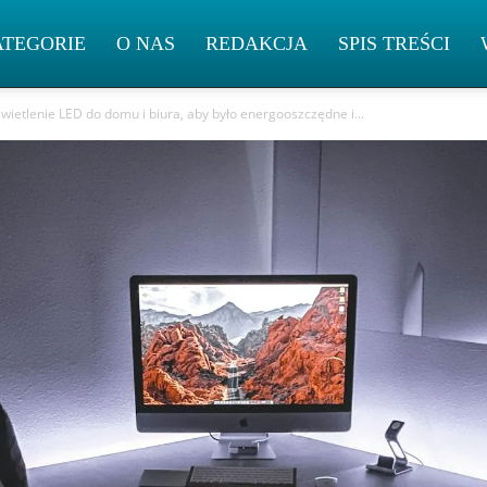
ATEGORIE
O NAS
REDAKCJA
SPIS TREŚCI
wietlenie LED do domu i biura, aby było energooszczędne i...