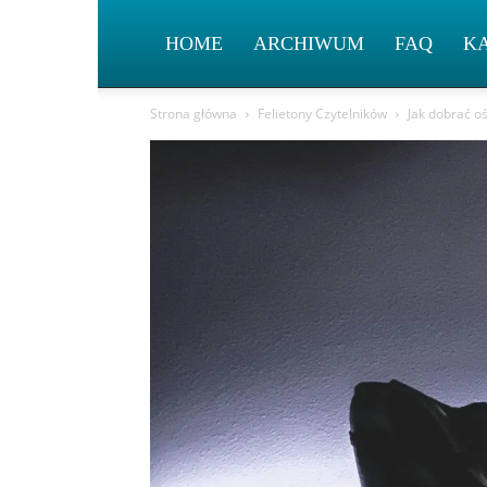
HOME
ARCHIWUM
FAQ
K
Strona główna
Felietony Czytelników
Jak dobrać oś