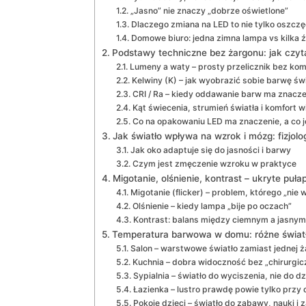
„Jasno” nie znaczy „dobrze oświetlone”
Dlaczego zmiana na LED to nie tylko oszcz
Domowe biuro: jedna zimna lampa vs kilka ź
Podstawy techniczne bez żargonu: jak czy
Lumeny a waty – prosty przelicznik bez komp
Kelwiny (K) – jak wyobrazić sobie barwę św
CRI / Ra – kiedy oddawanie barw ma znacze
Kąt świecenia, strumień światła i komfort w
Co na opakowaniu LED ma znaczenie, a co 
Jak światło wpływa na wzrok i mózg: fizjolo
Jak oko adaptuje się do jasności i barwy
Czym jest zmęczenie wzroku w praktyce
Migotanie, olśnienie, kontrast – ukryte puła
Migotanie (flicker) – problem, którego „nie 
Olśnienie – kiedy lampa „bije po oczach”
Kontrast: balans między ciemnym a jasnym
Temperatura barwowa w domu: różne świat
Salon – warstwowe światło zamiast jednej ż
Kuchnia – dobra widoczność bez „chirurgiczn
Sypialnia – światło do wyciszenia, nie do dz
Łazienka – lustro prawdę powie tylko przy
Pokoje dzieci – światło do zabawy, nauki i 