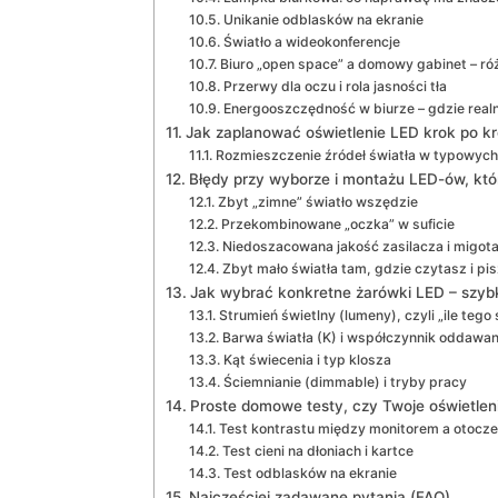
Unikanie odblasków na ekranie
Światło a wideokonferencje
Biuro „open space” a domowy gabinet – róż
Przerwy dla oczu i rola jasności tła
Energooszczędność w biurze – gdzie real
Jak zaplanować oświetlenie LED krok po k
Rozmieszczenie źródeł światła w typowyc
Błędy przy wyborze i montażu LED-ów, któ
Zbyt „zimne” światło wszędzie
Przekombinowane „oczka” w suficie
Niedoszacowana jakość zasilacza i migota
Zbyt mało światła tam, gdzie czytasz i pi
Jak wybrać konkretne żarówki LED – szyb
Strumień świetlny (lumeny), czyli „ile tego
Barwa światła (K) i współczynnik oddawan
Kąt świecenia i typ klosza
Ściemnianie (dimmable) i tryby pracy
Proste domowe testy, czy Twoje oświetleni
Test kontrastu między monitorem a otocz
Test cieni na dłoniach i kartce
Test odblasków na ekranie
Najczęściej zadawane pytania (FAQ)