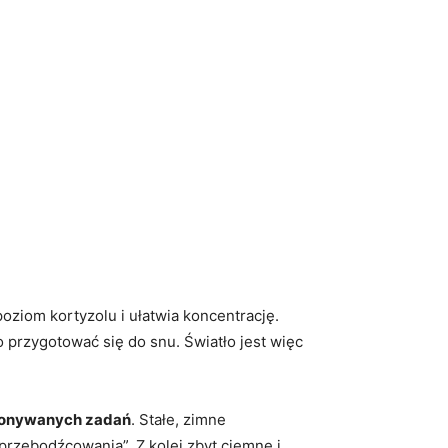
oziom kortyzolu i ułatwia koncentrację.
przygotować się do snu. Światło jest więc
wykonywanych zadań
. Stałe, zimne
przebodźcowania”. Z kolei zbyt ciemne i