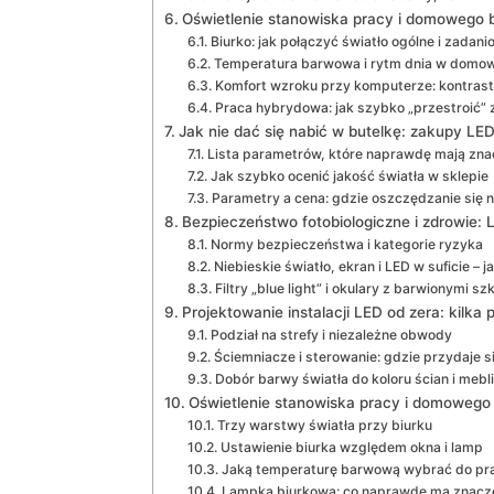
Oświetlenie stanowiska pracy i domowego b
Biurko: jak połączyć światło ogólne i zadan
Temperatura barwowa i rytm dnia w domo
Komfort wzroku przy komputerze: kontrast
Praca hybrydowa: jak szybko „przestroić” 
Jak nie dać się nabić w butelkę: zakupy LE
Lista parametrów, które naprawdę mają zna
Jak szybko ocenić jakość światła w sklepie
Parametry a cena: gdzie oszczędzanie się n
Bezpieczeństwo fotobiologiczne i zdrowie: 
Normy bezpieczeństwa i kategorie ryzyka
Niebieskie światło, ekran i LED w suficie – j
Filtry „blue light” i okulary z barwionymi sz
Projektowanie instalacji LED od zera: kilka
Podział na strefy i niezależne obwody
Ściemniacze i sterowanie: gdzie przydaje si
Dobór barwy światła do koloru ścian i mebli
Oświetlenie stanowiska pracy i domowego 
Trzy warstwy światła przy biurku
Ustawienie biurka względem okna i lamp
Jaką temperaturę barwową wybrać do pr
Lampka biurkowa: co naprawdę ma znacz