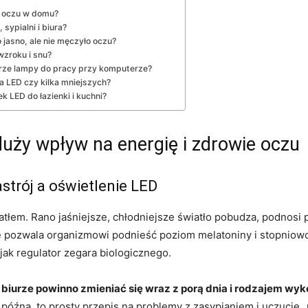
a oczu w domu?
sypialni i biura?
 jasno, ale nie męczyło oczu?
wzroku i snu?
rze lampy do pracy przy komputerze?
a LED czy kilka mniejszych?
 LED do łazienki i kuchni?
duży wpływ na energię i zdrowie oczu
strój a oświetlenie LED
tłem. Rano jaśniejsze, chłodniejsze światło pobudza, podnosi p
 pozwala organizmowi podnieść poziom melatoniny i stopniowo 
 jak regulator zegara biologicznego.
i biurze powinno zmieniać się wraz z porą dnia i rodzajem 
późna, to prosty przepis na problemy z zasypianiem i uczucie „