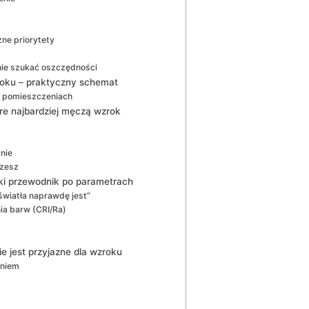
ne priorytety
nie szukać oszczędności
roku – praktyczny schemat
h pomieszczeniach
re najbardziej męczą wzrok
nie
szesz
ki przewodnik po parametrach
 światła naprawdę jest”
ia barw (CRI/Ra)
e jest przyjazne dla wzroku
eniem