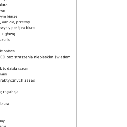
iura
iowe
wym biurze
, odbicia, przerwy
zwykły pokój na biuro
D z głową
czenie
ie opłaca
LED bez straszenia niebieskim światłem
ak to działa razem
kłami
 praktycznych zasad
ę regulacja
biura
acy
enie