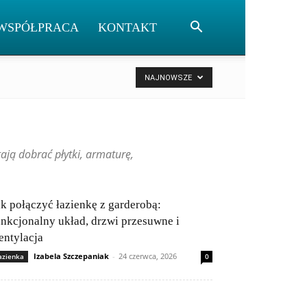
WSPÓŁPRACA
KONTAKT
NAJNOWSZE
ają dobrać płytki, armaturę,
ak połączyć łazienkę z garderobą:
unkcjonalny układ, drzwi przesuwne i
entylacja
Izabela Szczepaniak
-
24 czerwca, 2026
azienka
0