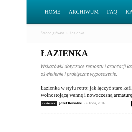
HOME
ARCHIWUM
FAQ
K
Strona główna
Łazienka
ŁAZIENKA
Wskazówki dotyczące remontu i aranżacji łaz
oświetlenie i praktyczne wyposażenie.
Łazienka w stylu retro: jak łączyć stare kafl
wolnostojącą wannę i nowoczesną armatur
Józef Kowalski
-
6 lipca, 2026
Łazienka