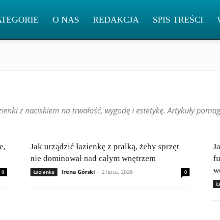
ATEGORIE
O NAS
REDAKCJA
SPIS TREŚCI
ienki z naciskiem na trwałość, wygodę i estetykę. Artykuły pomag
e,
Jak urządzić łazienkę z pralką, żeby sprzęt
J
ę
nie dominował nad całym wnętrzem
f
w
Irena Górski
-
2 lipca, 2026
0
Łazienka
0
Ł