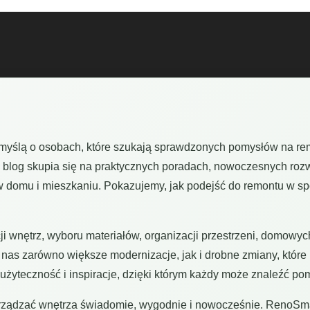
 myślą o osobach, które szukają sprawdzonych pomysłów na re
 blog skupia się na praktycznych poradach, nowoczesnych rozwi
 domu i mieszkaniu. Pokazujemy, jak podejść do remontu w spo
ji wnętrz, wyboru materiałów, organizacji przestrzeni, domowy
 nas zarówno większe modernizacje, jak i drobne zmiany, które 
żyteczność i inspiracje, dzięki którym każdy może znaleźć pom
rządzać wnętrza świadomie, wygodnie i nowocześnie. RenoSmar