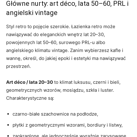
Główne nurty: art déco, lata 50–60, PRL i
angielski vintage
Styl retro to pojęcie szerokie. Łazienka retro może
nawiązywać do eleganckich wnętrz lat 20–30,
powojennych lat 50–60, surowego PRL-u albo
angielskiego klimatu vintage. Zanim wybierzesz kafle i
wannę, określ, do jakiej epoki i estetyki ma nawiązywać
przestrzeń.
Art déco / lata 20–30
to klimat luksusu, czerni i bieli,
geometrycznych wzorów, mosiądzu, szkła i luster.
Charakterystyczne są:
czarno-białe szachownice na podłodze,
płytki z geometrycznymi wzorami, bordiury i listwy,
zaokrąglone, ale jednocześnie wyraźnie zarysowane