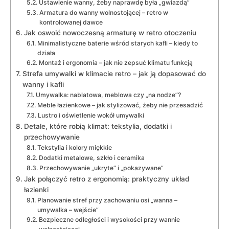
Ustawienie wanny, żeby naprawdę była „gwiazdą”
Armatura do wanny wolnostojącej – retro w
kontrolowanej dawce
Jak oswoić nowoczesną armaturę w retro otoczeniu
Minimalistyczne baterie wśród starych kafli – kiedy to
działa
Montaż i ergonomia – jak nie zepsuć klimatu funkcją
Strefa umywalki w klimacie retro – jak ją dopasować do
wanny i kafli
Umywalka: nablatowa, meblowa czy „na nodze”?
Meble łazienkowe – jak stylizować, żeby nie przesadzić
Lustro i oświetlenie wokół umywalki
Detale, które robią klimat: tekstylia, dodatki i
przechowywanie
Tekstylia i kolory miękkie
Dodatki metalowe, szkło i ceramika
Przechowywanie „ukryte” i „pokazywane”
Jak połączyć retro z ergonomią: praktyczny układ
łazienki
Planowanie stref przy zachowaniu osi „wanna –
umywalka – wejście”
Bezpieczne odległości i wysokości przy wannie