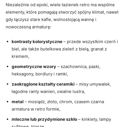
Niezależnie od epoki, wiele łazienek retro ma wspólne
elementy, które pomagają stworzyć spójny klimat, nawet
gdy łączysz stare kafle, wolnostojącą wannę i
nowoczesną armaturę:
kontrasty kolorystyczne
– przede wszystkim czerń i
biel, ale także butelkowa zieleń z bielą, granat z
kremem,
geometryczne wzory
– szachownica, paski,
heksagony, bordiury i ramki,
zaokrąglone kształty ceramiki
– misy umywalek,
łagodne ranty wanien, owalne lustra,
metal
– mosiądz, złoto, chrom, czasem czarna
armatura w retro formie,
mleczne lub przydymione szkło
– kinkiety, lampy
sufitowe, klosze.