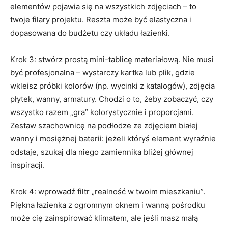
elementów pojawia się na wszystkich zdjęciach – to
twoje filary projektu. Reszta może być elastyczna i
dopasowana do budżetu czy układu łazienki.
Krok 3: stwórz prostą mini-tablicę materiałową. Nie musi
być profesjonalna – wystarczy kartka lub plik, gdzie
wkleisz próbki kolorów (np. wycinki z katalogów), zdjęcia
płytek, wanny, armatury. Chodzi o to, żeby zobaczyć, czy
wszystko razem „gra” kolorystycznie i proporcjami.
Zestaw szachownicę na podłodze ze zdjęciem białej
wanny i mosiężnej baterii: jeżeli któryś element wyraźnie
odstaje, szukaj dla niego zamiennika bliżej głównej
inspiracji.
Krok 4: wprowadź filtr „realność w twoim mieszkaniu”.
Piękna łazienka z ogromnym oknem i wanną pośrodku
może cię zainspirować klimatem, ale jeśli masz małą