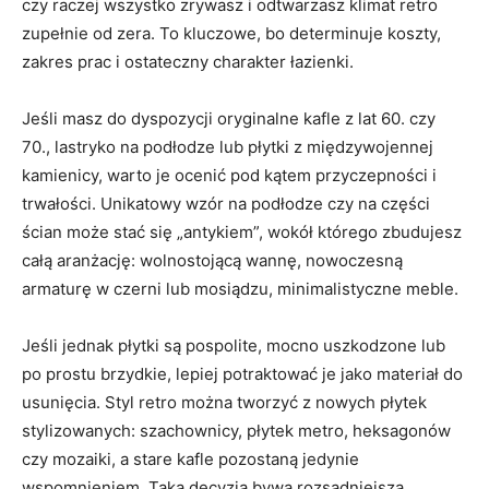
czy raczej wszystko zrywasz i odtwarzasz klimat retro
zupełnie od zera. To kluczowe, bo determinuje koszty,
zakres prac i ostateczny charakter łazienki.
Jeśli masz do dyspozycji oryginalne kafle z lat 60. czy
70., lastryko na podłodze lub płytki z międzywojennej
kamienicy, warto je ocenić pod kątem przyczepności i
trwałości. Unikatowy wzór na podłodze czy na części
ścian może stać się „antykiem”, wokół którego zbudujesz
całą aranżację: wolnostojącą wannę, nowoczesną
armaturę w czerni lub mosiądzu, minimalistyczne meble.
Jeśli jednak płytki są pospolite, mocno uszkodzone lub
po prostu brzydkie, lepiej potraktować je jako materiał do
usunięcia. Styl retro można tworzyć z nowych płytek
stylizowanych: szachownicy, płytek metro, heksagonów
czy mozaiki, a stare kafle pozostaną jedynie
wspomnieniem. Taka decyzja bywa rozsądniejsza