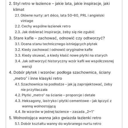
Styl retro w łazience – jakie lata, jakie inspiracje, jaki
klimat
Główne nurty: art déco, lata 50–60, PRL i angielski
vintage
Cechy wspólne łazienek retro
Jak dobierać inspiracje, żeby się nie zgubić
Stare kafle – zachować, odnowić czy odtworzyć?
Ocena stanu technicznego istniejących płytek
Kiedy zachować i odnowić oryginalne kafle
Kiedy skuwać, a kiedy kłaść nowe płytki na starych
Jak odtworzyć historyczny wzór kafli we współczesnej
wersji
Dobór płytek i wzorów: podłoga szachownica, ściany
„metro” i inne klasyki retro
Szachownica na podłodze – jak ją zaprojektować, żeby
nie przytłaczała
Płytki „metro” na ścianie – proporcje i detale
Heksagony, lastryko i płytki cementowe – jak łączyć z
wanną wolnostojącą
Ile wzorów w jednej łazience – zasada „2+1”
Wolnostojąca wanna jako gwiazda łazienki retro
Dobór kształtu wanny do wybranego nurtu retro