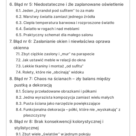
Błąd nr 5: Niedostateczne i źle zaplanowane oświetlenie
Jeden „żyrandol pod sufitem” to za mało
Warstwy światła zamiast jednego źródła
Ciepła temperatura barwowa i rozproszone światło
Światło w rogach i nad meblami
Praktyczny schemat dla małego salonu
Błąd nr 6: Zasłanianie okien i niewłaściwa oprawa
okienna
Zbyt ciężkie zasłony i „mur” na parapecie
Jak ustawić meble w relacji do okna
Lekkie tkaniny i montaż „od sufitu”
Rolety, które nie „obcinają” widoku
Błąd nr 7: Chaos na ścianach – zły balans między
pustką a dekoracją
Ściany przeładowane obrazkami i półkami
Jedna wyrazista kompozycja zamiast wielu małych
Pusta ściana jako narzędzie powiększające
Funkcjonalna dekoracja – półki, które nie „wyskakują” z
płaszczyzny
Błąd nr 8: Brak konsekwencji kolorystycznej i
stylistycznej
Zbyt wiele „światów” w jednym pokoju