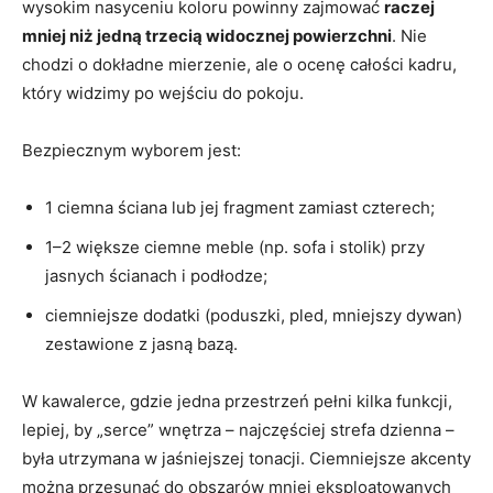
wysokim nasyceniu koloru powinny zajmować
raczej
mniej niż jedną trzecią widocznej powierzchni
. Nie
chodzi o dokładne mierzenie, ale o ocenę całości kadru,
który widzimy po wejściu do pokoju.
Bezpiecznym wyborem jest:
1 ciemna ściana lub jej fragment zamiast czterech;
1–2 większe ciemne meble (np. sofa i stolik) przy
jasnych ścianach i podłodze;
ciemniejsze dodatki (poduszki, pled, mniejszy dywan)
zestawione z jasną bazą.
W kawalerce, gdzie jedna przestrzeń pełni kilka funkcji,
lepiej, by „serce” wnętrza – najczęściej strefa dzienna –
była utrzymana w jaśniejszej tonacji. Ciemniejsze akcenty
można przesunąć do obszarów mniej eksploatowanych