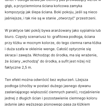
głąb, a przyciemniona ściana końcowa zamyka
kompozycję jak ślepa ściana. Boki pokoju, jeśli są nieco
jaśniejsze, i tak nie są w stanie „otworzyć” przestrzeni.
W praktyce taki pokój bywa aranżowany jako sypialnia lub
biuro. Częsty scenariusz to: grafitowa podłoga, ściana
przy łóżku w mocnym kolorze, do tego ciemna rama łóżka
i duża szafa w okleinie wenge. Całość optycznie się
skraca i zawęża. Wchodząc do środka, ma się wrażenie,
że ściany „wchodzą” do środka, a sufit jest niżej niż
faktyczne 2,5 m.
Ten efekt można odwrócić bez wyburzeń. Lżejsza
podłoga (choćby w postaci dużego jasnego dywanu
zasłaniającego większość ciemnych paneli), rozjaśnienie
jednej z długich ścian i pozostawienie ciemnego koloru
jedynie jako węższego pionowego pasa za łóżkiem