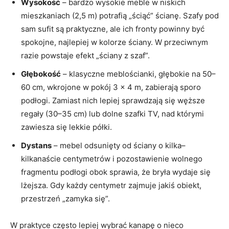
Wysokość
– bardzo wysokie meble w niskich
mieszkaniach (2,5 m) potrafią „ściąć” ścianę. Szafy pod
sam sufit są praktyczne, ale ich fronty powinny być
spokojne, najlepiej w kolorze ściany. W przeciwnym
razie powstaje efekt „ściany z szaf”.
Głębokość
– klasyczne meblościanki, głębokie na 50–
60 cm, wkrojone w pokój 3 × 4 m, zabierają sporo
podłogi. Zamiast nich lepiej sprawdzają się węższe
regały (30–35 cm) lub dolne szafki TV, nad którymi
zawiesza się lekkie półki.
Dystans
– mebel odsunięty od ściany o kilka–
kilkanaście centymetrów i pozostawienie wolnego
fragmentu podłogi obok sprawia, że bryła wydaje się
lżejsza. Gdy każdy centymetr zajmuje jakiś obiekt,
przestrzeń „zamyka się”.
W praktyce często lepiej wybrać kanapę o nieco