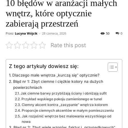
10 błędów w aranżacji małych
wnętrz, które optycznie
zabierają przestrzeń
Przez
Lucyna Wójcik
-
28 czerwca, 2026
50
0
Rate this post
Z tego artykuły dowiesz się:
Dlaczego małe wnętrza „kurczą się” optycznie?
Błąd nr 1: Zbyt ciemne i ciężkie kolory na dużych
powierzchniach
Jak ciemne barwy przybliżają ściany i obniżają sufit
Przykład wąskiego pokoju zamienionego w tunel
Ciemny akcent kontra „zasypanie” wnętrza kolorem
Proporcje ciemnych akcentów w małym pomieszczeniu
Jak rozjaśnić wnętrze bez malowania wszystkiego od
nowa
Błąd nr 2: Zbyt wiele wzorów, faktur i „przypadkowych”