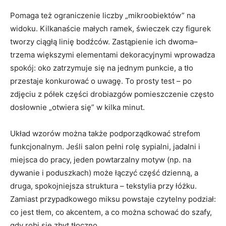
Pomaga też ograniczenie liczby „mikroobiektów” na
widoku. Kilkanaście małych ramek, świeczek czy figurek
tworzy ciągłą linię bodźców. Zastąpienie ich dwoma–
trzema większymi elementami dekoracyjnymi wprowadza
spokój: oko zatrzymuje się na jednym punkcie, a tło
przestaje konkurować o uwagę. To prosty test – po
zdjęciu z półek części drobiazgów pomieszczenie często
dosłownie „otwiera się” w kilka minut.
Układ wzorów można także podporządkować strefom
funkcjonalnym. Jeśli salon pełni rolę sypialni, jadalni i
miejsca do pracy, jeden powtarzalny motyw (np. na
dywanie i poduszkach) może łączyć część dzienną, a
druga, spokojniejsza struktura – tekstylia przy łóżku.
Zamiast przypadkowego miksu powstaje czytelny podział:
co jest tłem, co akcentem, a co można schować do szafy,
gdy robi się zbyt tłoczno.