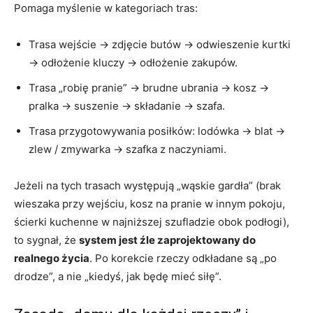
Pomaga myślenie w kategoriach tras:
Trasa wejście → zdjęcie butów → odwieszenie kurtki
→ odłożenie kluczy → odłożenie zakupów.
Trasa „robię pranie” → brudne ubrania → kosz →
pralka → suszenie → składanie → szafa.
Trasa przygotowywania posiłków: lodówka → blat →
zlew / zmywarka → szafka z naczyniami.
Jeżeli na tych trasach występują „wąskie gardła” (brak
wieszaka przy wejściu, kosz na pranie w innym pokoju,
ścierki kuchenne w najniższej szufladzie obok podłogi),
to sygnał, że
system jest źle zaprojektowany do
realnego życia
. Po korekcie rzeczy odkładane są „po
drodze”, a nie „kiedyś, jak będę mieć siłę”.