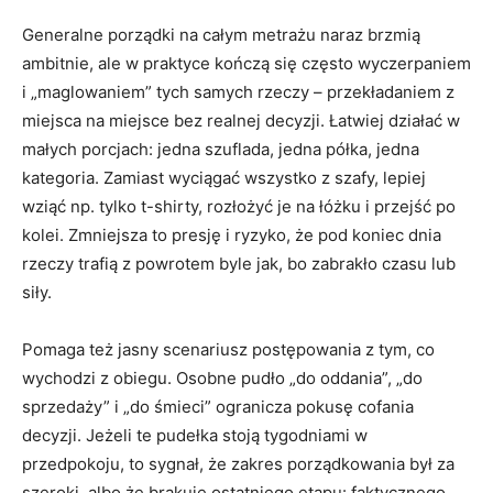
Generalne porządki na całym metrażu naraz brzmią
ambitnie, ale w praktyce kończą się często wyczerpaniem
i „maglowaniem” tych samych rzeczy – przekładaniem z
miejsca na miejsce bez realnej decyzji. Łatwiej działać w
małych porcjach: jedna szuflada, jedna półka, jedna
kategoria. Zamiast wyciągać wszystko z szafy, lepiej
wziąć np. tylko t-shirty, rozłożyć je na łóżku i przejść po
kolei. Zmniejsza to presję i ryzyko, że pod koniec dnia
rzeczy trafią z powrotem byle jak, bo zabrakło czasu lub
siły.
Pomaga też jasny scenariusz postępowania z tym, co
wychodzi z obiegu. Osobne pudło „do oddania”, „do
sprzedaży” i „do śmieci” ogranicza pokusę cofania
decyzji. Jeżeli te pudełka stoją tygodniami w
przedpokoju, to sygnał, że zakres porządkowania był za
szeroki, albo że brakuje ostatniego etapu: faktycznego