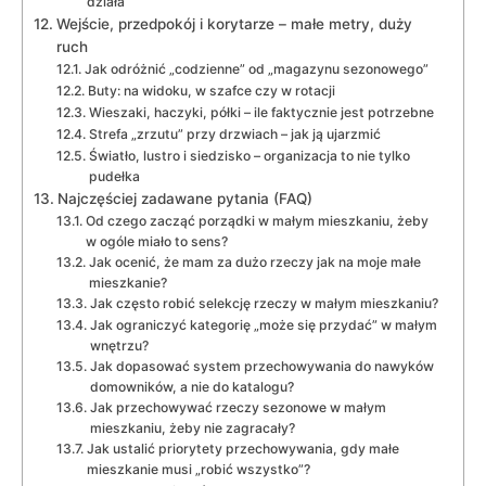
działa
Wejście, przedpokój i korytarze – małe metry, duży
ruch
Jak odróżnić „codzienne” od „magazynu sezonowego”
Buty: na widoku, w szafce czy w rotacji
Wieszaki, haczyki, półki – ile faktycznie jest potrzebne
Strefa „zrzutu” przy drzwiach – jak ją ujarzmić
Światło, lustro i siedzisko – organizacja to nie tylko
pudełka
Najczęściej zadawane pytania (FAQ)
Od czego zacząć porządki w małym mieszkaniu, żeby
w ogóle miało to sens?
Jak ocenić, że mam za dużo rzeczy jak na moje małe
mieszkanie?
Jak często robić selekcję rzeczy w małym mieszkaniu?
Jak ograniczyć kategorię „może się przydać” w małym
wnętrzu?
Jak dopasować system przechowywania do nawyków
domowników, a nie do katalogu?
Jak przechowywać rzeczy sezonowe w małym
mieszkaniu, żeby nie zagracały?
Jak ustalić priorytety przechowywania, gdy małe
mieszkanie musi „robić wszystko”?