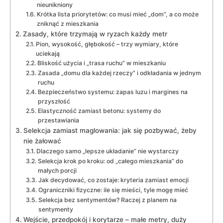
nieunikniony
Krótka lista priorytetów: co musi mieć „dom”, a co może
zniknąć z mieszkania
Zasady, które trzymają w ryzach każdy metr
Pion, wysokość, głębokość – trzy wymiary, które
uciekają
Bliskość użycia i „trasa ruchu” w mieszkaniu
Zasada „domu dla każdej rzeczy” i odkładania w jednym
ruchu
Bezpieczeństwo systemu: zapas luzu i margines na
przyszłość
Elastyczność zamiast betonu: systemy do
przestawiania
Selekcja zamiast maglowania: jak się pozbywać, żeby
nie żałować
Dlaczego samo „lepsze układanie” nie wystarczy
Selekcja krok po kroku: od „całego mieszkania” do
małych porcji
Jak decydować, co zostaje: kryteria zamiast emocji
Ograniczniki fizyczne: ile się mieści, tyle mogę mieć
Selekcja bez sentymentów? Raczej z planem na
sentymenty
Wejście, przedpokój i korytarze – małe metry, duży