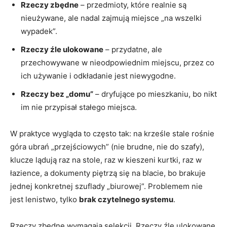
Rzeczy zbędne
– przedmioty, które realnie są
nieużywane, ale nadal zajmują miejsce „na wszelki
wypadek”.
Rzeczy źle ulokowane
– przydatne, ale
przechowywane w nieodpowiednim miejscu, przez co
ich używanie i odkładanie jest niewygodne.
Rzeczy bez „domu”
– dryfujące po mieszkaniu, bo nikt
im nie przypisał stałego miejsca.
W praktyce wygląda to często tak: na krześle stale rośnie
góra ubrań „przejściowych” (nie brudne, nie do szafy),
klucze lądują raz na stole, raz w kieszeni kurtki, raz w
łazience, a dokumenty piętrzą się na blacie, bo brakuje
jednej konkretnej szuflady „biurowej”. Problemem nie
jest lenistwo, tylko
brak czytelnego systemu
.
Rzeczy zbędne wymagają selekcji. Rzeczy źle ulokowane