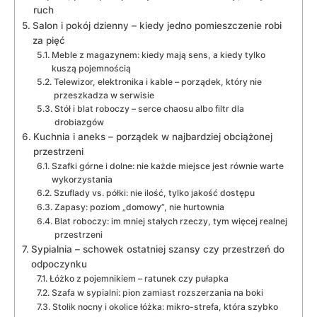
ruch
Salon i pokój dzienny – kiedy jedno pomieszczenie robi
za pięć
Meble z magazynem: kiedy mają sens, a kiedy tylko
kuszą pojemnością
Telewizor, elektronika i kable – porządek, który nie
przeszkadza w serwisie
Stół i blat roboczy – serce chaosu albo filtr dla
drobiazgów
Kuchnia i aneks – porządek w najbardziej obciążonej
przestrzeni
Szafki górne i dolne: nie każde miejsce jest równie warte
wykorzystania
Szuflady vs. półki: nie ilość, tylko jakość dostępu
Zapasy: poziom „domowy”, nie hurtownia
Blat roboczy: im mniej stałych rzeczy, tym więcej realnej
przestrzeni
Sypialnia – schowek ostatniej szansy czy przestrzeń do
odpoczynku
Łóżko z pojemnikiem – ratunek czy pułapka
Szafa w sypialni: pion zamiast rozszerzania na boki
Stolik nocny i okolice łóżka: mikro-strefa, która szybko