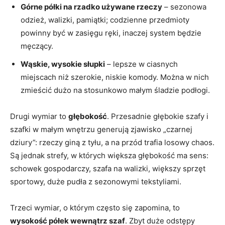
Górne półki na rzadko używane rzeczy
– sezonowa
odzież, walizki, pamiątki; codzienne przedmioty
powinny być w zasięgu ręki, inaczej system będzie
męczący.
Wąskie, wysokie słupki
– lepsze w ciasnych
miejscach niż szerokie, niskie komody. Można w nich
zmieścić dużo na stosunkowo małym śladzie podłogi.
Drugi wymiar to
głębokość
. Przesadnie głębokie szafy i
szafki w małym wnętrzu generują zjawisko „czarnej
dziury”: rzeczy giną z tyłu, a na przód trafia losowy chaos.
Są jednak strefy, w których większa głębokość ma sens:
schowek gospodarczy, szafa na walizki, większy sprzęt
sportowy, duże pudła z sezonowymi tekstyliami.
Trzeci wymiar, o którym często się zapomina, to
wysokość półek wewnątrz szaf
. Zbyt duże odstępy