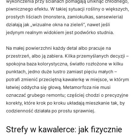
wykończenia przy ścianach pomagają uniknąć chłodnego,
piwnicznego efektu. W takiej sytuacji rośliny o większych,
prostych liściach (monstera, zamiokulkas, sansewieria)
działają jak „wizualne okna na zieleń”, nawet jeśli
jedynym realnym widokiem jest podwórko studnia.
Na małej powierzchni każdy detal albo pracuje na
przestrzeń, albo ją zabiera. Kilka przemyślanych decyzji –
spokojna baza kolorystyczna, światło rozłożone w kilku
punktach, jedno duże lustro zamiast pięciu małych –
potrafi zmienić przeciętną kawalerkę w miejsce, w którym
łatwiej oddycha się głową. Metamorfoza nie musi
oznaczać grubego remontu; częściej chodzi o precyzyjne
korekty, które krok po kroku układają mieszkanie tak, by
codzienność działała po prostu sprawniej.
Strefy w kawalerce: jak fizycznie