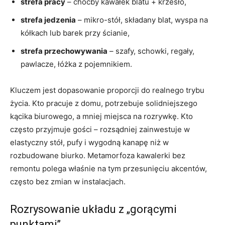
strefa pracy
– choćby kawałek blatu + krzesło,
strefa jedzenia
– mikro-stół, składany blat, wyspa na
kółkach lub barek przy ścianie,
strefa przechowywania
– szafy, schowki, regały,
pawlacze, łóżka z pojemnikiem.
Kluczem jest dopasowanie proporcji do realnego trybu
życia. Kto pracuje z domu, potrzebuje solidniejszego
kącika biurowego, a mniej miejsca na rozrywkę. Kto
często przyjmuje gości – rozsądniej zainwestuje w
elastyczny stół, pufy i wygodną kanapę niż w
rozbudowane biurko. Metamorfoza kawalerki bez
remontu polega właśnie na tym przesunięciu akcentów,
często bez zmian w instalacjach.
Rozrysowanie układu z „gorącymi
punktami”