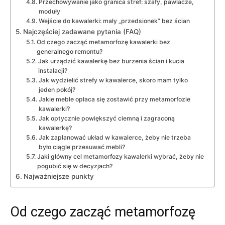
Przechowywanie jako granica stref: szafy, pawlacze,
moduły
Wejście do kawalerki: mały „przedsionek” bez ścian
Najczęściej zadawane pytania (FAQ)
Od czego zacząć metamorfozę kawalerki bez
generalnego remontu?
Jak urządzić kawalerkę bez burzenia ścian i kucia
instalacji?
Jak wydzielić strefy w kawalerce, skoro mam tylko
jeden pokój?
Jakie meble opłaca się zostawić przy metamorfozie
kawalerki?
Jak optycznie powiększyć ciemną i zagraconą
kawalerkę?
Jak zaplanować układ w kawalerce, żeby nie trzeba
było ciągle przesuwać mebli?
Jaki główny cel metamorfozy kawalerki wybrać, żeby nie
pogubić się w decyzjach?
Najważniejsze punkty
Od czego zacząć metamorfozę