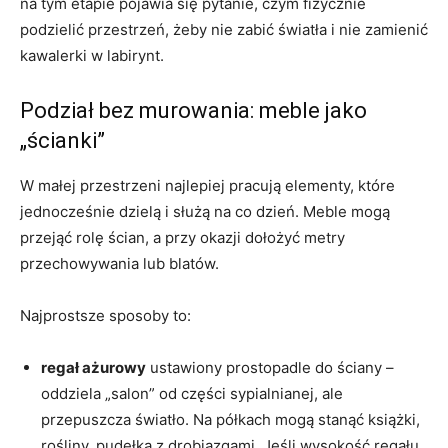
na tym etapie pojawia się pytanie, czym fizycznie
podzielić przestrzeń, żeby nie zabić światła i nie zamienić
kawalerki w labirynt.
Podział bez murowania: meble jako
„ścianki”
W małej przestrzeni najlepiej pracują elementy, które
jednocześnie dzielą i służą na co dzień. Meble mogą
przejąć rolę ścian, a przy okazji dołożyć metry
przechowywania lub blatów.
Najprostsze sposoby to:
regał ażurowy
ustawiony prostopadle do ściany –
oddziela „salon” od części sypialnianej, ale
przepuszcza światło. Na półkach mogą stanąć książki,
rośliny, pudełka z drobiazgami. Jeśli wysokość regału