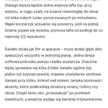
Dlatego lepsza będzie jedna większa tafla (np. przy
wejściu, w ciągu szafy, na ścianie równoległej do okna)
niż kilka małych luster porozrzucanych po mieszkaniu.
Wąski korytarzyk wizualnie się poszerzy, jeśli na jednej
ścianie pojawi się wysoka, pionowa tafla od podłogi do co
najmniej 2/3 wysokości.
Światło działa jak filtr w aparacie – może dodać głębi albo
spłaszczyć wszystko w jednolitą plamę. Jedna lampa
sufitowa pośrodku pokoju rzadko wystarcza. Znacznie
lepiej sprawdza się kilka źródeł: światło ogólne (np.
plafon lub szynoprzewód), miękkie oświetlenie strefowe
(lampki przy łóżku, kinkiet nad stołem, lampka biurkowa) i
akcenty, które podkreślają strukturę ściany, rośliny czy
obraz. Dzięki temu oko „przeskakuje” po punktach
świetlnych, a wnętrze wydaje się bardziej trójwymiarowe.