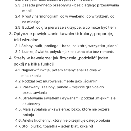
Zasada płynnego przepływu – bez ciągłego przesuwania
mebli
Prosty harmonogram: co w weekend, co w tydzień, co
na miesiąc
Budżet: co gra pierwsze skrzypce, a co może być tłem
Optyczne powiększanie kawalerki: kolory, proporcje,
triki wizualne
Ściany, sufit, podłoga – baza, na której wszystko „siada”
Lustro, światło, połysk – jak oszukać oko bez remontu
Strefy w kawalerce: jak fizycznie „podzielić” jeden
pokój na kilka funkcji
Najpierw funkcje, potem ściany: analiza dnia w
mieszkaniu
Podział bez murowania: meble jako „ścianki”
Parawany, zasłony, panele – miękkie granice do
przestawiania
Strefowanie światłem i dywanami: podział „miękki”, ale
skuteczny
Mała sypialnia w kawalerce: łóżko, które nie pożera
pokoju
Aneks kuchenny, który nie przejmuje całego pokoju
Stół, biurko, toaletka – jeden blat, kilka ról