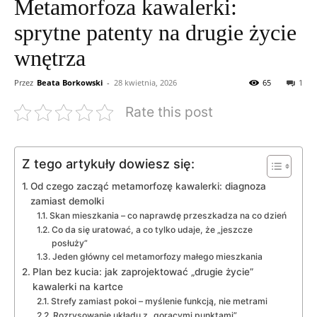
Metamorfoza kawalerki:
sprytne patenty na drugie życie
wnętrza
Przez
Beata Borkowski
-
28 kwietnia, 2026
65
1
Rate this post
Z tego artykuły dowiesz się:
Od czego zacząć metamorfozę kawalerki: diagnoza
zamiast demolki
Skan mieszkania – co naprawdę przeszkadza na co dzień
Co da się uratować, a co tylko udaje, że „jeszcze
posłuży”
Jeden główny cel metamorfozy małego mieszkania
Plan bez kucia: jak zaprojektować „drugie życie”
kawalerki na kartce
Strefy zamiast pokoi – myślenie funkcją, nie metrami
Rozrysowanie układu z „gorącymi punktami”