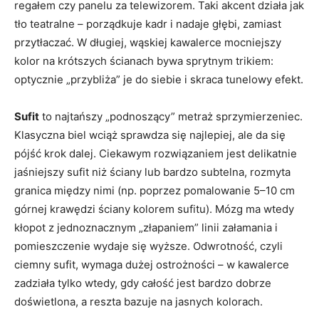
regałem czy panelu za telewizorem. Taki akcent działa jak
tło teatralne – porządkuje kadr i nadaje głębi, zamiast
przytłaczać. W długiej, wąskiej kawalerce mocniejszy
kolor na krótszych ścianach bywa sprytnym trikiem:
optycznie „przybliża” je do siebie i skraca tunelowy efekt.
Sufit
to najtańszy „podnoszący” metraż sprzymierzeniec.
Klasyczna biel wciąż sprawdza się najlepiej, ale da się
pójść krok dalej. Ciekawym rozwiązaniem jest delikatnie
jaśniejszy sufit niż ściany lub bardzo subtelna, rozmyta
granica między nimi (np. poprzez pomalowanie 5–10 cm
górnej krawędzi ściany kolorem sufitu). Mózg ma wtedy
kłopot z jednoznacznym „złapaniem” linii załamania i
pomieszczenie wydaje się wyższe. Odwrotność, czyli
ciemny sufit, wymaga dużej ostrożności – w kawalerce
zadziała tylko wtedy, gdy całość jest bardzo dobrze
doświetlona, a reszta bazuje na jasnych kolorach.