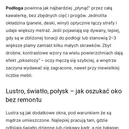
Podłoga
powinna jak najbardziej „płynąć” przez całą
kawalerkę, bez zbędnych cięć i progów. Jednolita
okładzina (panele, deski, winyl) optycznie łączy strefy i
udaje większy metraż. Jeśli pojawiają się dywany, lepiej,
gdy są w zbliżonej tonacji do podłogi lub stanowią 2–3
większe plamy zamiast kilku małych skrawków. Zbyt
drobne, kontrastowe wzory na wielu powierzchniach dają
efekt „pikselozy” – oczy męczą się szybciej, a wnętrze
zaczyna wydawać się zagracone, nawet przy niewielkiej
liczbie mebli.
Lustro, światło, połysk – jak oszukać oko
bez remontu
Lustra są jak dodatkowe okna, pod warunkiem że są
mądrze umieszczone. Najlepiej pracują tam, gdzie
odbijają światło dzienne lub ciekawy kadr, a nie bałagan.