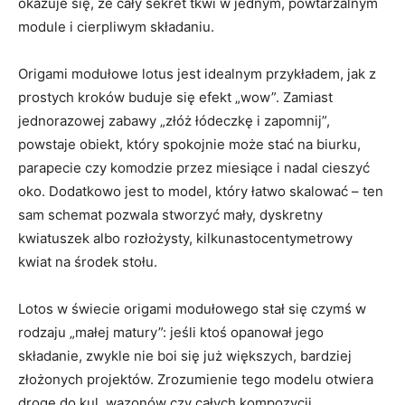
okazuje się, że cały sekret tkwi w jednym, powtarzalnym
module i cierpliwym składaniu.
Origami modułowe lotus jest idealnym przykładem, jak z
prostych kroków buduje się efekt „wow”. Zamiast
jednorazowej zabawy „złóż łódeczkę i zapomnij”,
powstaje obiekt, który spokojnie może stać na biurku,
parapecie czy komodzie przez miesiące i nadal cieszyć
oko. Dodatkowo jest to model, który łatwo skalować – ten
sam schemat pozwala stworzyć mały, dyskretny
kwiatuszek albo rozłożysty, kilkunastocentymetrowy
kwiat na środek stołu.
Lotos w świecie origami modułowego stał się czymś w
rodzaju „małej matury”: jeśli ktoś opanował jego
składanie, zwykle nie boi się już większych, bardziej
złożonych projektów. Zrozumienie tego modelu otwiera
drogę do kul, wazonów czy całych kompozycji