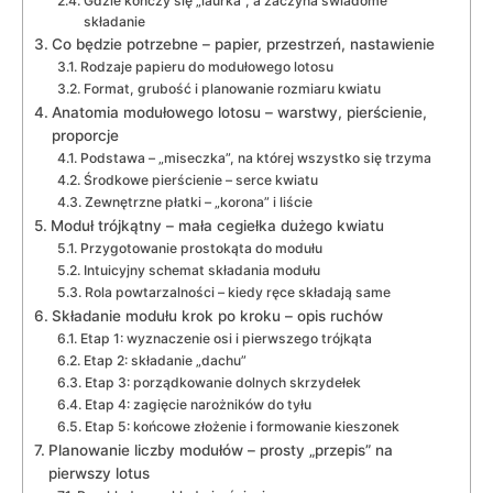
Gdzie kończy się „laurka”, a zaczyna świadome
składanie
Co będzie potrzebne – papier, przestrzeń, nastawienie
Rodzaje papieru do modułowego lotosu
Format, grubość i planowanie rozmiaru kwiatu
Anatomia modułowego lotosu – warstwy, pierścienie,
proporcje
Podstawa – „miseczka”, na której wszystko się trzyma
Środkowe pierścienie – serce kwiatu
Zewnętrzne płatki – „korona” i liście
Moduł trójkątny – mała cegiełka dużego kwiatu
Przygotowanie prostokąta do modułu
Intuicyjny schemat składania modułu
Rola powtarzalności – kiedy ręce składają same
Składanie modułu krok po kroku – opis ruchów
Etap 1: wyznaczenie osi i pierwszego trójkąta
Etap 2: składanie „dachu”
Etap 3: porządkowanie dolnych skrzydełek
Etap 4: zagięcie narożników do tyłu
Etap 5: końcowe złożenie i formowanie kieszonek
Planowanie liczby modułów – prosty „przepis” na
pierwszy lotus