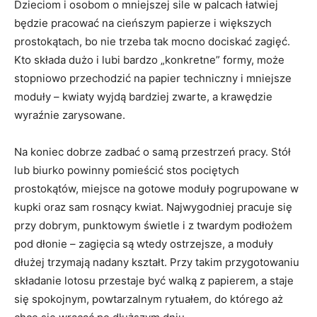
Dzieciom i osobom o mniejszej sile w palcach łatwiej
będzie pracować na cieńszym papierze i większych
prostokątach, bo nie trzeba tak mocno dociskać zagięć.
Kto składa dużo i lubi bardzo „konkretne” formy, może
stopniowo przechodzić na papier techniczny i mniejsze
moduły – kwiaty wyjdą bardziej zwarte, a krawędzie
wyraźnie zarysowane.
Na koniec dobrze zadbać o samą przestrzeń pracy. Stół
lub biurko powinny pomieścić stos pociętych
prostokątów, miejsce na gotowe moduły pogrupowane w
kupki oraz sam rosnący kwiat. Najwygodniej pracuje się
przy dobrym, punktowym świetle i z twardym podłożem
pod dłonie – zagięcia są wtedy ostrzejsze, a moduły
dłużej trzymają nadany kształt. Przy takim przygotowaniu
składanie lotosu przestaje być walką z papierem, a staje
się spokojnym, powtarzalnym rytuałem, do którego aż