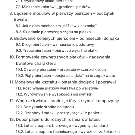
Przykładowy układ pierścieni
Mieszanie kolorów i „gradient” płatków
Łączenie modułów w pierwszy pierścień – początek
kwiatu
Jak działa mechanizm „nóżki w kieszonkę”
Składanie pierwszego rzędu na płasko
Budowanie kolejnych pierścieni – od miseczki do pąka
Drugi pierścień – wzmacnianie podstawy
Trzeci pierścień – pierwsze wyraźne płatki
Formowanie zewnętrznych płatków – nadawanie
kwiatowi charakteru
Czwarty pierścień – przejście w szeroki kielich
Piąty pierścień – opcjonalna „fala” na brzegu kwiatu
Modelowanie kształtu – ostatnie dogięcia i poprawki
Rozchylanie płatków warstwa po warstwie
Wyrównywanie wysokości i osi symetrii
Wnętrze kwiatu – środek, który „trzyma” kompozycję
Domykanie środka od spodu
Ozdobny środek – prosty „pręcik” z papieru
Dobór papieru do różnych rozmiarów lotosu
Lotus z papieru biurowego – wygodny standard
Lotus z papieru technicznego – wyraźne, rzeźbiarskie