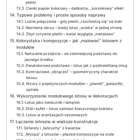
płatki
Cienki papier kolorowy – delikatny, „koronkowy” efekt
Typowe problemy i proste sposoby naprawy
Luźne połączenia – gdy płatki „rozchodzą się” na boki
Nierówny obrys – kiedy lotus „ucieka” w jedną stronę
Zbyt sztywne płatki – kwiat wygląda „metalowo”
Kolorystyka i kompozycje – jak „malować” lotosem z
modułów
Naturalne przejścia – od ciemniejszej podstawy do
jasnego środka
Dwukolorowa podstawa – lotus jak z podświetlaną misą
Kontrastowe „obrączki” – geometryczny charakter
lotosu
Wzory z pojedynczych modułów – „plamki”, gwiazdki,
spirale
Wykorzystanie modułowego lotosu w dekoracjach
Lotus jako świecznik i lampion
Stół i bufet – lotus zamiast klasycznego bukietu
Lotus w aranżacjach sezonowych
Łączenie lotosów w większe konstrukcje
Girlandy i „łańcuchy” z kwiatów
„Wyspa” z lotosów – płaskie kompozycje na stole