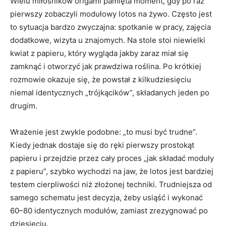
Wielu miłośników origami pamięta moment, gdy po raz
pierwszy zobaczyli modułowy lotos na żywo. Często jest
to sytuacja bardzo zwyczajna: spotkanie w pracy, zajęcia
dodatkowe, wizyta u znajomych. Na stole stoi niewielki
kwiat z papieru, który wygląda jakby zaraz miał się
zamknąć i otworzyć jak prawdziwa roślina. Po krótkiej
rozmowie okazuje się, że powstał z kilkudziesięciu
niemal identycznych „trójkącików”, składanych jeden po
drugim.
Wrażenie jest zwykle podobne: „to musi być trudne”.
Kiedy jednak dostaje się do ręki pierwszy prostokąt
papieru i przejdzie przez cały proces „jak składać moduły
z papieru”, szybko wychodzi na jaw, że lotos jest bardziej
testem cierpliwości niż złożonej techniki. Trudniejsza od
samego schematu jest decyzja, żeby usiąść i wykonać
60–80 identycznych modułów, zamiast zrezygnować po
dziesięciu.