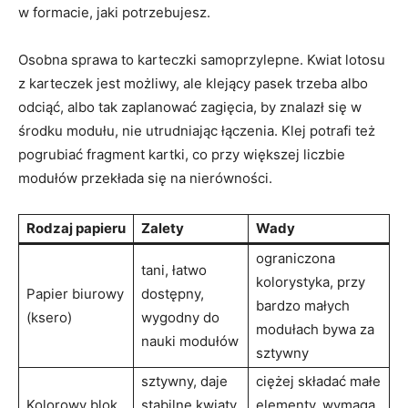
w formacie, jaki potrzebujesz.
Osobna sprawa to karteczki samoprzylepne. Kwiat lotosu
z karteczek jest możliwy, ale klejący pasek trzeba albo
odciąć, albo tak zaplanować zagięcia, by znalazł się w
środku modułu, nie utrudniając łączenia. Klej potrafi też
pogrubiać fragment kartki, co przy większej liczbie
modułów przekłada się na nierówności.
Rodzaj papieru
Zalety
Wady
ograniczona
tani, łatwo
kolorystyka, przy
Papier biurowy
dostępny,
bardzo małych
(ksero)
wygodny do
modułach bywa za
nauki modułów
sztywny
sztywny, daje
ciężej składać małe
Kolorowy blok
stabilne kwiaty,
elementy, wymaga